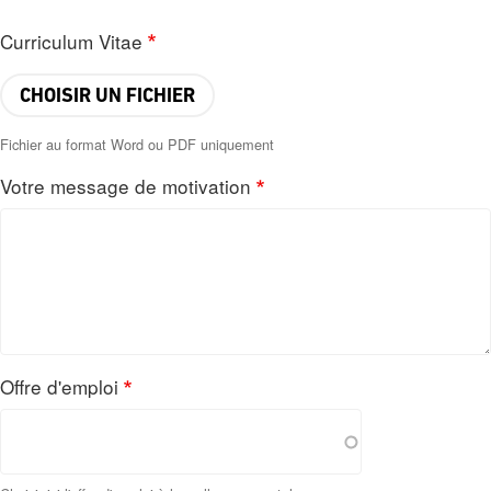
Curriculum Vitae
CHOISIR UN FICHIER
Fichier au format Word ou PDF uniquement
Votre message de motivation
Fichier
au
format
Word
ou
PDF
uniquement
Offre d'emploi