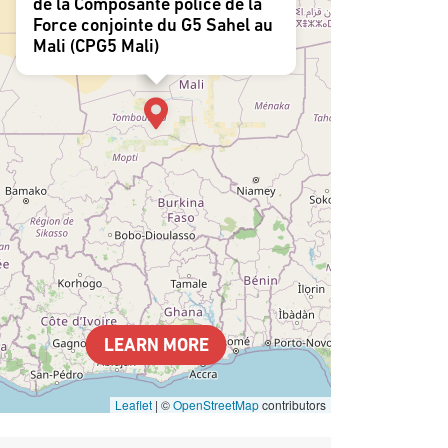
de la Composante police de la
Force conjointe du G5 Sahel au
Mali (CPG5 Mali)
LEARN MORE
Leaflet
|
©
OpenStreetMap
contributors