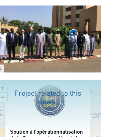
5
+
Project related to this
−
news:
Soutien à l’opérationnalisation