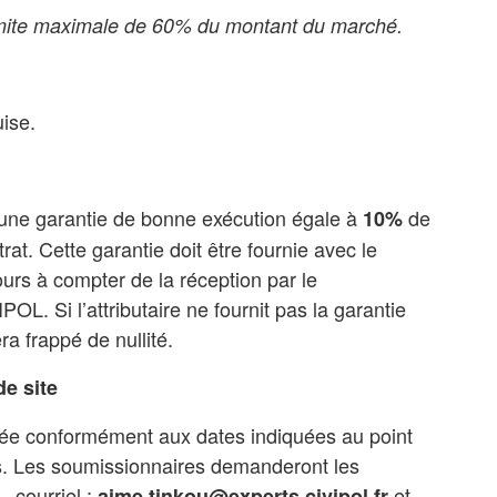
limite maximale de 60% du montant du marché.
ise.
ir une garantie de bonne exécution égale à
de
10%
rat. Cette garantie doit être fournie avec le
ours à compter de la réception par le
OL. Si l’attributaire ne fournit pas la garantie
ra frappé de nullité.
de site
nisée conformément aux dates indiquées au point
es. Les soumissionnaires demanderont les
, courriel :
et
aime.tinkou@experts.civipol.fr