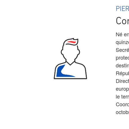
PIE
Con
Né en
quinz
Secré
protec
desti
Répub
Direct
europ
le te
Coord
octob