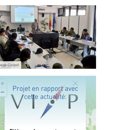
mage Civipol
+
Projet en rapport avec
−
cette actualité: