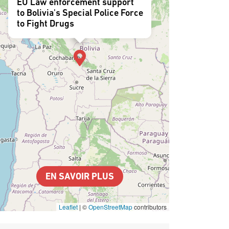
EU Law enforcement support
to Bolivia's Special Police Force
to Fight Drugs
EN SAVOIR PLUS
Leaflet
|
©
OpenStreetMap
contributors