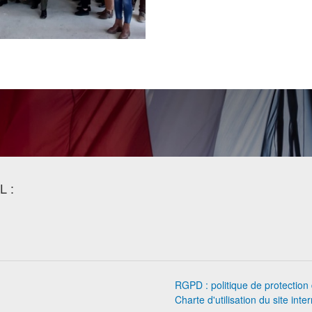
L :
RGPD : politique de protectio
Charte d'utilisation du site inte