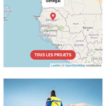
Sénégal
TOUS LES PROJETS
Leaflet
|
©
OpenStreetMap
contributors