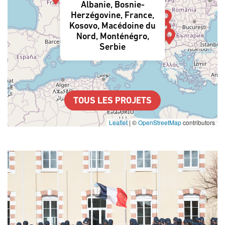
Albanie, Bosnie-
Herzégovine, France,
Kosovo, Macédoine du
Nord, Monténégro,
Serbie
TOUS LES PROJETS
Leaflet
|
©
OpenStreetMap
contributors