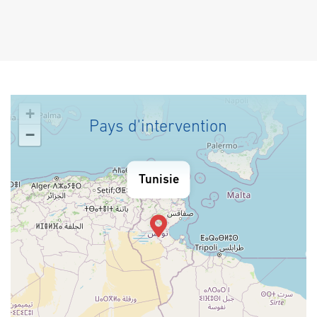
+
Pays d'intervention
−
Tunisie