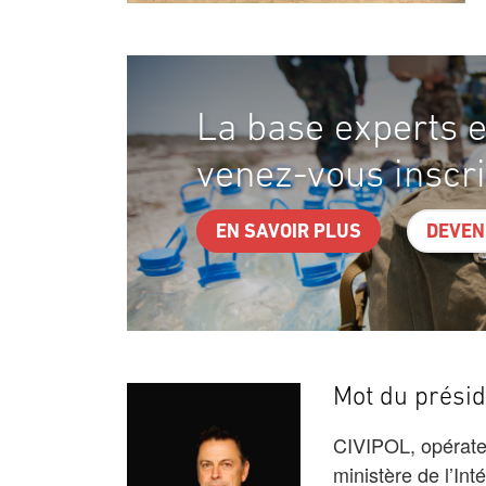
La base experts e
venez-vous inscri
EN SAVOIR PLUS
DEVEN
Mot du présid
CIVIPOL, opérateu
ministère de l’Int